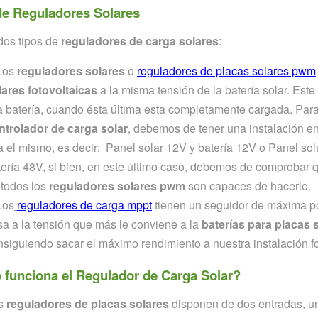
de Reguladores Solares
dos tipos de
reguladores de carga solares
:
Los
reguladores solares
o
reguladores de placas solares pwm
lares fotovoltaicas
a la misma tensión de la batería solar. Este
la batería, cuando ésta última esta completamente cargada. Pa
ntrolador de carga solar
, debemos de tener una instalación en 
a el mismo, es decir: Panel solar 12V y batería 12V o Panel sol
tería 48V, si bien, en este último caso, debemos de comprobar 
 todos los
reguladores solares pwm
son capaces de hacerlo.
Los
reguladores de carga mppt
tienen un seguidor de máxima pot
sa a la tensión que más le conviene a la
baterías para placas 
nsiguiendo sacar el máximo rendimiento a nuestra instalación fo
funciona el Regulador de Carga Solar?
s
reguladores de placas solares
disponen de dos entradas, una