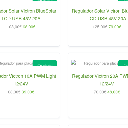
¡En oferta!
¡En
dor Solar Victron BlueSolar
Regulador Solar Victron Bl
LCD USB 48V 20A
LCD USB 48V 30A
El
El
El
El
108,00
€
68,00
€
125,00
€
79,00
€
precio
precio
precio
pre
original
actual
original
act
era:
es:
era:
es:
108,00€.
68,00€.
125,00€.
79,
¡En oferta!
¡En
dor Victron 10A PWM Light
Regulador Victron 20A PW
12/24V
12/24V
El
El
El
El
68,00
€
39,00
€
76,00
€
48,00
€
precio
precio
precio
prec
original
actual
original
actu
era:
es:
era:
es:
68,00€.
39,00€.
76,00€.
48,0