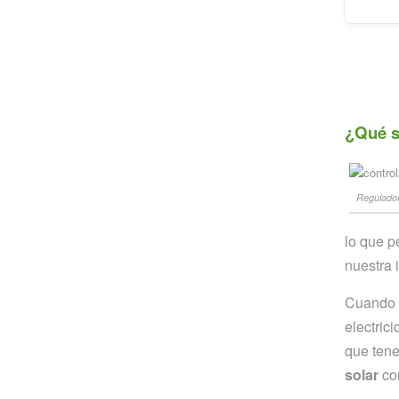
¿Qué s
Regulador
lo que p
nuestra i
Cuando u
electric
que tene
solar
cor