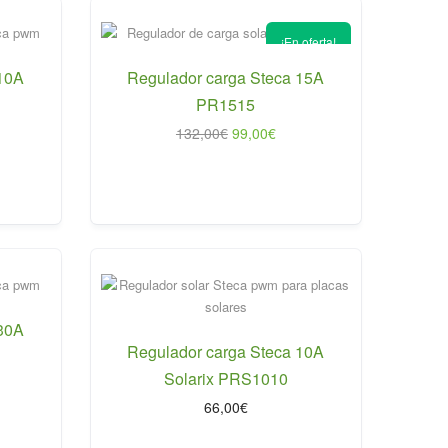
¡En oferta!
 10A
Regulador carga Steca 15A
PR1515
El
El
132,00
€
99,00
€
precio
precio
original
actual
era:
es:
132,00€.
99,00€.
 30A
Regulador carga Steca 10A
Solarix PRS1010
66,00
€