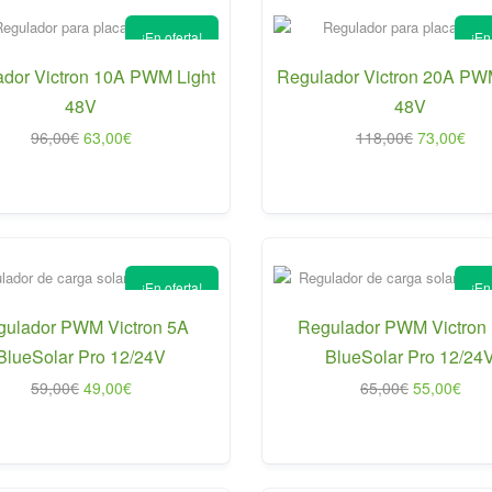
¡En oferta!
¡En
dor Victron 10A PWM Light
Regulador Victron 20A PW
48V
48V
El
El
El
El
96,00
€
63,00
€
118,00
€
73,00
€
precio
precio
precio
pre
original
actual
original
act
era:
es:
era:
es:
96,00€.
63,00€.
118,00€.
73,
¡En oferta!
¡En
gulador PWM Victron 5A
Regulador PWM Victron
BlueSolar Pro 12/24V
BlueSolar Pro 12/24
El
El
El
El
59,00
€
49,00
€
65,00
€
55,00
€
precio
precio
precio
prec
original
actual
original
actu
era:
es:
era:
es:
59,00€.
49,00€.
65,00€.
55,0