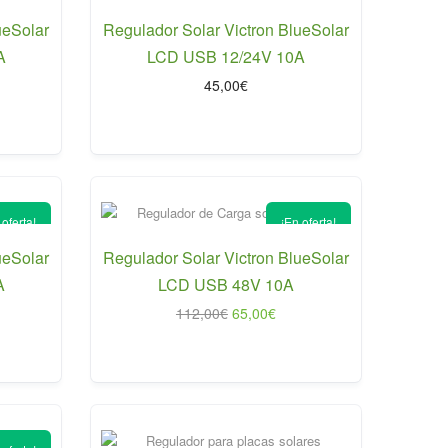
ueSolar
Regulador Solar Victron BlueSolar
A
LCD USB 12/24V 10A
45,00
€
io
al
0€.
 oferta!
¡En oferta!
ueSolar
Regulador Solar Victron BlueSolar
A
LCD USB 48V 10A
El
El
112,00
€
65,00
€
io
precio
precio
al
original
actual
era:
es:
0€.
112,00€.
65,00€.