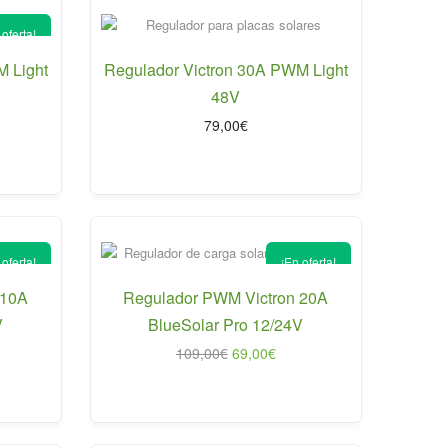
 oferta!
M Light
Regulador Victron 30A PWM Light
48V
79,00
€
cio
ual
00€.
 oferta!
¡En oferta!
 10A
Regulador PWM Victron 20A
V
BlueSolar Pro 12/24V
El
El
109,00
€
69,00
€
io
precio
precio
al
original
actual
era:
es:
0€.
109,00€.
69,00€.