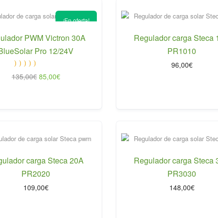
¡En oferta!
ulador PWM Victron 30A
Regulador carga Steca
BlueSolar Pro 12/24V
PR1010
96,00
€
Valorado
El
El
135,00
€
85,00
€
con
5.00
de 5
precio
precio
original
actual
era:
es:
135,00€.
85,00€.
ulador carga Steca 20A
Regulador carga Steca
PR2020
PR3030
109,00
€
148,00
€