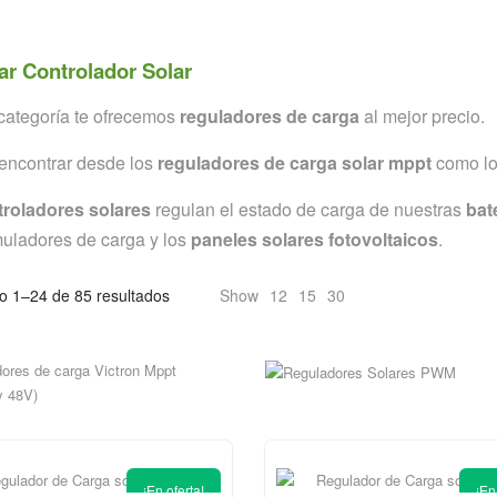
r Controlador Solar
categoría te ofrecemos
reguladores de carga
al mejor precio.
encontrar desde los
reguladores de carga solar mppt
como l
troladores solares
regulan el estado de carga de nuestras
bat
uladores de carga y los
paneles solares fotovoltaicos
.
o 1–24 de 85 resultados
Show
12
15
30
REGULADORES SOLARES 
REGULADORES DE CARGA
CTRON MPPT (12V,24V Y 48V)
¡En oferta!
¡En