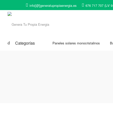
info[@]generatupropiaenergia.es
676 717 707 (L-V 9
Categorías
Paneles solares monocristalinos
Ba