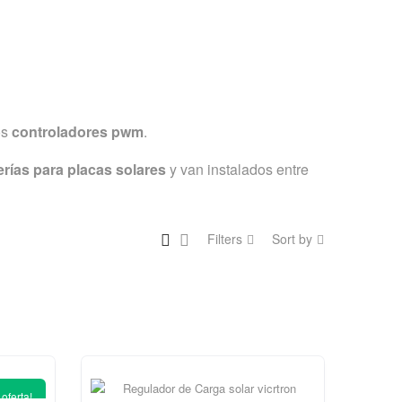
os
controladores pwm
.
erías para placas solares
y van instalados entre
Filters
Sort by
PWM
 oferta!