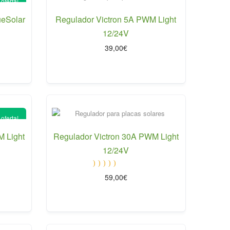
 oferta!
ueSolar
Regulador Victron 5A PWM Light
12/24V
39,00
€
cio
ual
00€.
 oferta!
M Light
Regulador Victron 30A PWM Light
12/24V
Valorado
io
59,00
€
con
5.00
al
de 5
0€.