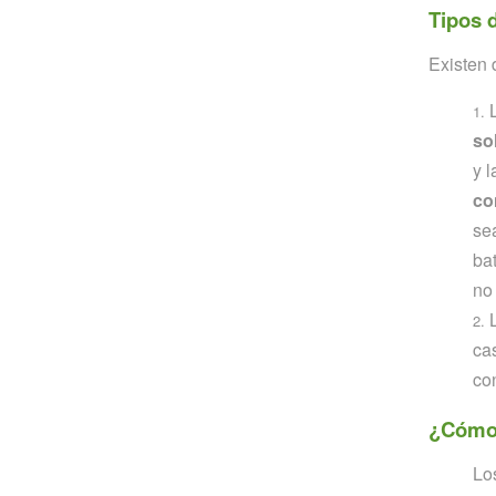
Tipos 
Existen 
so
y 
co
se
ba
no
ca
co
¿Cómo 
Lo