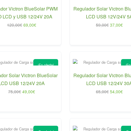
dor Victron BlueSolar PWM
Regulador Solar Victron Bl
 LCD y USB 12/24V 20A
LCD USB 12V/24V 5
El
El
El
El
120,00
€
69,00
€
59,00
€
37,00
€
precio
precio
precio
prec
original
actual
original
actu
era:
es:
era:
es:
120,00€.
69,00€.
59,00€.
37,0
¡En oferta!
¡En
dor Solar Victron BlueSolar
Regulador Solar Victron Bl
LCD USB 12/24V 20A
LCD USB 12/24V 30
El
El
El
El
75,00
€
49,00
€
65,00
€
54,00
€
precio
precio
precio
prec
original
actual
original
actu
era:
es:
era:
es:
75,00€.
49,00€.
65,00€.
54,0