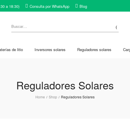
:30 a 18:30)
Consulta por WhatsApp
Blog
terías de litio
Inversores solares
Reguladores solares
Car
Reguladores Solares
Home
Shop
Reguladores Solares
/
/